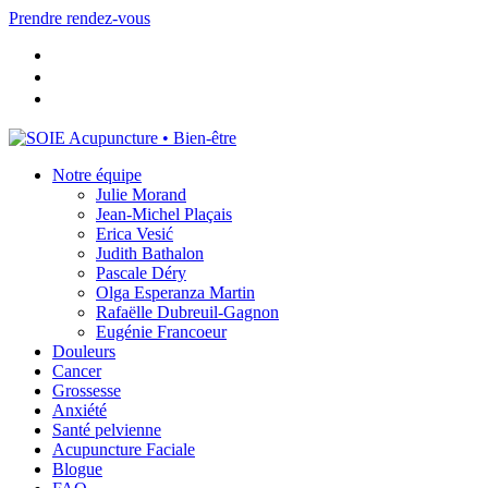
Skip
Prendre rendez-vous
to
main
content
Menu
Notre équipe
Julie Morand
Jean-Michel Plaçais
Erica Vesić
Judith Bathalon
Pascale Déry
Olga Esperanza Martin
Rafaëlle Dubreuil-Gagnon
Eugénie Francoeur
Douleurs
Cancer
Grossesse
Anxiété
Santé pelvienne
Acupuncture Faciale
Blogue